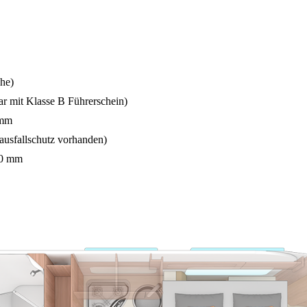
he)
r mit Klasse B Führerschein)
 mm
usfallschutz vorhanden)
30 mm