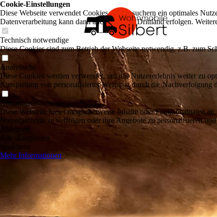
Cookie-Einstellungen
Diese Webseite verwendet Cookies, um Besuchern ein optimales Nutzerer
Datenverarbeitung kann dann auch in einem Drittland erfolgen. Weiter
Technisch notwendige
Diese Cookies sind zum Betrieb der Webseite notwendig, z.B. zum Sch
Analytische
Diese Cookies werden verwendet, um das Nutzererlebnis weiter zu optim
Ausspielung von personalisierter Werbung durch die Nachverfolgung de
Drittanbieter-Inhalte
Diese Webseite bietet möglicherweise Inhalte oder Funktionalitäten an,
Nutzeraktivität zu verfolgen oder ihre Angebote zu personalisieren und
Ablehnen
Alle akzeptieren
Speichern
Mehr Informationen