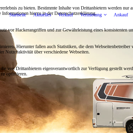
lebnis zu bieten. Bestimmte Inhalte von Drittanbietern werden nur ang
e Informationen hierzu in der Datenschutzerklärung.
Startseite
Aktuelles
Verkauf
Vermietung
Ankauf
utz vor Hackerangriffen und zur Gewährleistung eines konsistenten un
ieren. Hierunter fallen auch Statistiken, die dem Webseitenbetreiber v
r Nutzeraktivität über verschiedene Webseiten.
 die von Drittanbietern eigenverantwortlich zur Verfügung gestellt wer
 zu optimieren.