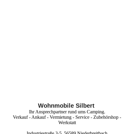
KONTAKT
IMPRESSUM
AGB
DATENSCHUTZ
Wohnmobile Silbert
Ihr Ansprechpartner rund ums Camping.
Verkauf - Ankauf - Vermietung - Service - Zubehörshop -
Werkstatt
Industriestraße 3-5, 56589 Niederbreitbach