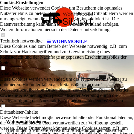
Cookie-Einstellungen
Diese Webseite verwendet Cookies, um Besuchern ein optimales
Nutzererlebnis zu bieten. Bestimmte Inhalte von Drittanbietern werden
nur angezeigt, wenn die entsprechende Option aktiviert ist. Die
RT
Datenverarbeitung kann dann auch in einem Drittland erfolgen.
Weitere Informationen hierzu in der Datenschutzerklärung.
Technisch notwendige
WOHNMOBILE
Diese Cookies sind zum Betrieb der Webseite notwendig, z.B. zum
Schutz vor Hackerangriffen und zur Gewährleistung eines
konsistenten und der Nachfrage angepassten Erscheinungsbilds der
Seite.
Analytische
Diese Cookies werden verwendet, um das Nutzererlebnis weiter zu
optimieren. Hierunter fallen auch Statistiken, die dem
Webseitenbetreiber von Drittanbietern zur Verfügung gestellt werden,
sowie die Ausspielung von personalisierter Werbung durch die
Nachverfolgung der Nutzeraktivität über verschiedene Webseiten.
Drittanbieter-Inhalte
Diese Webseite bietet möglicherweise Inhalte oder Funktionalitäten an,
Wohnmobile mieten
die von Drittanbietern eigenverantwortlich zur Verfügung gestellt
werden. Diese Drittanbieter können eigene Cookies setzen, z.B. um
Hier finden Sie unsere Preise und Mietbedingungen außerdem
die Nutzeraktivität zu verfolgen oder ihre Angebote zu personalisieren